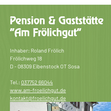
Pension & Gaststätte
"Am Frölichgut"
Inhaber: Roland Frölich
Frölichweg 18
D - 08309 Eibenstock OT Sosa
Tel.:
037752 66044
www.am-froelichgut.de
kontakt@froelichgut.de