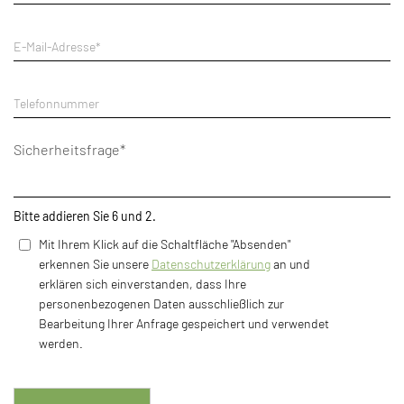
Pflichtfeld
E-Mail-Adresse
*
Telefonnummer
Pflichtfeld
Sicherheitsfrage
*
Bitte addieren Sie 6 und 2.
Mit Ihrem Klick auf die Schaltfläche "Absenden"
erkennen Sie unsere
Datenschutzerklärung
an und
erklären sich einverstanden, dass Ihre
personenbezogenen Daten ausschließlich zur
Bearbeitung Ihrer Anfrage gespeichert und verwendet
werden.